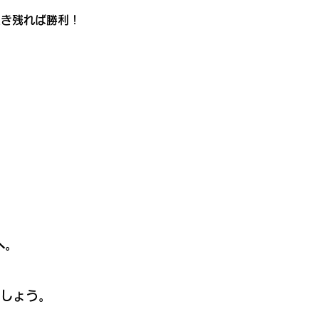
生き残れば勝利！
。
へ。
ましょう。