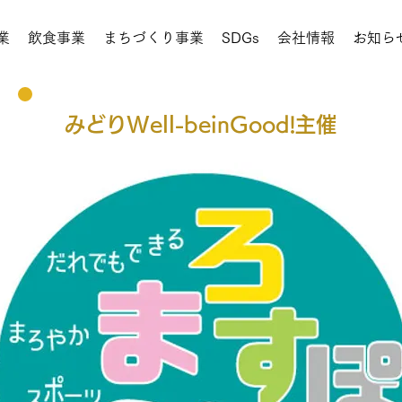
業
飲食事業
まちづくり事業
SDGs
会社情報
お知ら
​みどりWell-beinGood!主催