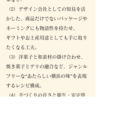
（2）デザイン会社としての知見を活
かした、商品だけでないパッケージや
ネーミングにも物語性を持たせ、
ギフトやお土産用途としても手に取り
たくなる工夫。
（3）洋菓子と和素材の掛け合わせ、
焼き菓子とデリの融合など、ジャンル
フリーな“あたらしい横浜の味”を表現
するレシピ構成。
（4）手づくりの良さと衛生・安定供
給の両立を図るため、包装済み・常温
での販売設計。
（5）グルテンフリー、ヴィーガン、
アレルギー対応のラインナップも拡充