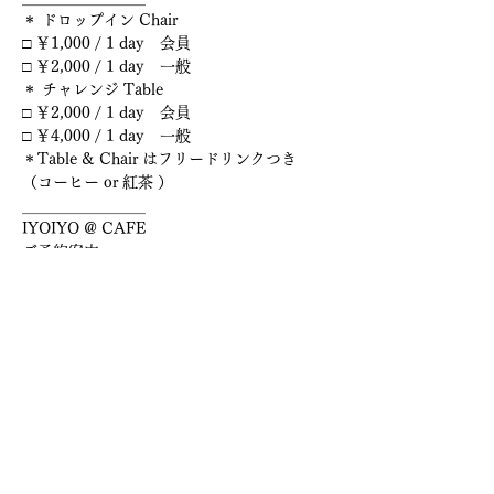
＊ ドロップイン Chair
□ ￥1,000 / 1 day　会員
□ ￥2,000 / 1 day　一般
＊ チャレンジ Table
□ ￥2,000 / 1 day　会員
□ ￥4,000 / 1 day　一般
＊Table & Chair はフリードリンクつき
（コーヒー or 紅茶 ）
＿＿＿＿＿＿＿＿
IYOIYO @ CAFE
ご予約案内
＿＿＿＿＿＿＿＿
＊ チャレンジ Table＊
大、小、のテーブルがあります
チャレンジの内容とご希望をお聞きします
⬜︎ 予約フォーム
＊　
https://www.iyoiyo.co.jp/access
『チャレンジ Table 予約』で
お問合せください
後ほど　返信いたします
・