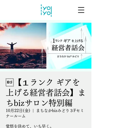
【１ランク ギアを
上げる経営者話会】ま
ちbizサロン特別編
10月22日(金)
  |  
まちなかbizみどり３Fセミ
ナールーム
覚悟を決めて、いち早く。